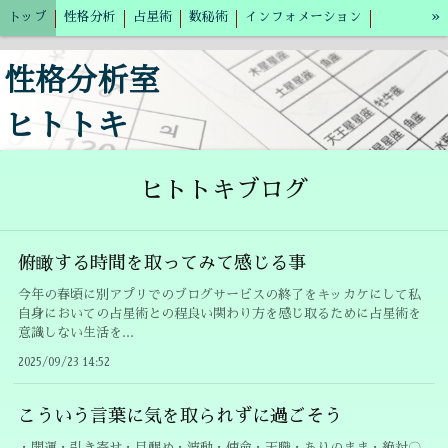
»
トップ
性格分析
占星術
数秘術
インフォメーション
個人情報の取り扱いについて
ブログ
性格分析室
ヒトトキ
ヒトトキブログ
俯瞰する時間を取ってみて感じる事
今年の春頃に別アプリでのブログサービスの終了をキッカケにして私
自身においての占星術との程良い関わり方を感じ取るために占星術を
意識しない生活を...
2025/09/23 14:52
こういう言葉に気を取られずに過ごそう
・開運・引き寄せ・目醒め・波動・使命・天職・ありのまま・絶対〇