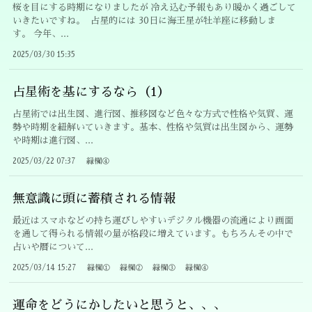
桜を目にする時期になりましたが 冷え込む予報もあり暖かく過ごして
いきたいですね。 占星的には 30日に海王星が牡羊座に移動しま
す。 今年、...
2025/03/30 15:35
占星術を基にするなら（1）
占星術では出生図、進行図、推移図など色々な方式で性格や気質、運
勢や時期を紐解いていきます。基本、性格や気質は出生図から、運勢
や時期は進行図、...
2025/03/22 07:37
緑欄④
無意識に頭に蓄積される情報
最近はスマホなどの持ち運びしやすいデジタル機器の流通により画面
を通して得られる情報の量が格段に増えています。もちろんその中で
占いや暦について...
2025/03/14 15:27
緑欄①
緑欄②
緑欄③
緑欄④
運命をどうにかしたいと思うと、、、