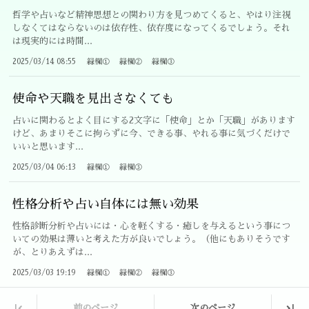
哲学や占いなど精神思想との関わり方を見つめてくると、やはり注視
しなくてはならないのは依存性、依存度になってくるでしょう。それ
は現実的には時間...
2025/03/14 08:55
緑欄①
緑欄②
緑欄③
使命や天職を見出さなくても
占いに関わるとよく目にする2文字に「使命」とか「天職」があります
けど、あまりそこに拘らずに今、できる事、やれる事に気づくだけで
いいと思います...
2025/03/04 06:13
緑欄①
緑欄③
性格分析や占い自体には無い効果
性格診断分析や占いには・心を軽くする・癒しを与えるという事につ
いての効果は薄いと考えた方が良いでしょう。（他にもありそうです
が、とりあえずは...
2025/03/03 19:19
緑欄①
緑欄②
緑欄③
|
|
前のページ
次のページ