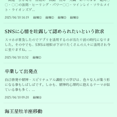
〇・〇〇の法則・ヒーリング・パワー〇〇・ツインレイ・ソウルメイ
ト・ライオンズゲ...
2025/04/10 14:19
緑欄①
緑欄②
緑欄③
緑欄④
SNSに心情を吐露して認められたいという欲求
スマホが普及したのでアプリを活用するのが当たり前の時代になりま
した。その中でも、SNSは垣根が下がりたくさんの人々に活用され今
に至りますね。...
2025/04/10 11:52
緑欄②
卒業して出発点
自己啓発や精神・スピリチュアル講座での学びは、色々な人が集う形
になる事もしばしばです。しかも、精神的心理的に抱えるテーマが似
ている事も多く、...
2025/04/10 09:20
緑欄④
海王星牡羊座移動