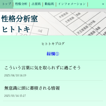
»
トップ
性格分析
占星術
数秘術
インフォメーション
個人情報の取り扱いについて
ブログ
性格分析室
ヒトトキ
ヒトトキブログ
緑欄①
こういう言葉に気を取られずに過ごそう
2025/04/10 14:19
無意識に頭に蓄積される情報
2025/03/14 15:27